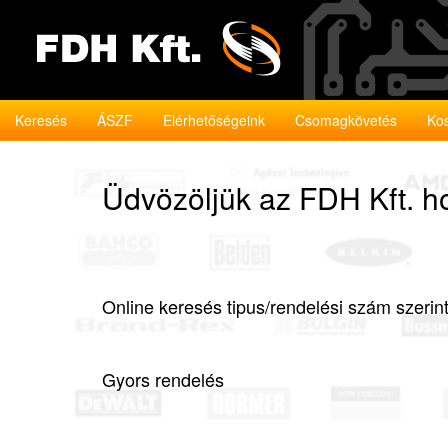
Keresés
ÁSZF
Elérhetőségeink
Csomagkövetés
Ko
Üdvözöljük az FDH Kft. h
Online keresés tipus/rendelési szám szerin
Gyors rendelés