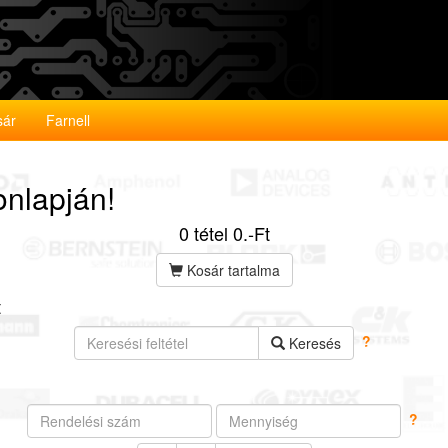
sár
Farnell
onlapján!
0 tétel 0.‑Ft
Kosár tartalma
t
?
Keresés
?