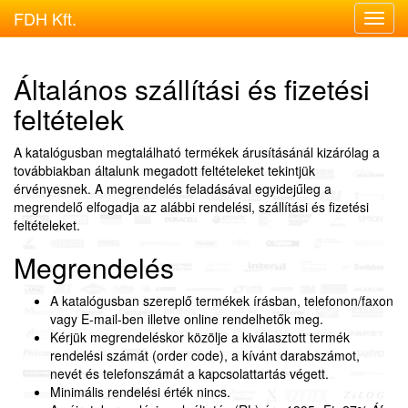
FDH Kft.
Menu
megje
Általános szállítási és fizetési
feltételek
A katalógusban megtalálható termékek árusításánál kizárólag a
továbbiakban általunk megadott feltételeket tekintjük
érvényesnek. A megrendelés feladásával egyidejűleg a
megrendelő elfogadja az alábbi rendelési, szállítási és fizetési
feltételeket.
Megrendelés
A katalógusban szereplő termékek írásban, telefonon/faxon
vagy E-mail-ben illetve online rendelhetők meg.
Kérjük megrendeléskor közölje a kiválasztott termék
rendelési számát (order code), a kívánt darabszámot,
nevét és telefonszámát a kapcsolattartás végett.
Minimális rendelési érték nincs.