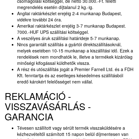
csomagolási költséggel, de nettó 30.000.-Ft. feletti
megrendelés esetén díjtalanul 2 kg.-ig.
Angliai raktárkészlet erejéig 2-4 munkanap Budapest,
vidékre további 24 óra.
Amerikai raktárkészlet erejéig 3-7 munkanap Budapest.
7000.-HUF UPS szállítási költséggel.
A veszélyes áruk szállítási határideje 5-7 munkanap.
Nincs garantált szállítás a gyártói direktszállításoknál,
melyek esetében 10-15 munkanap a kiszállítási idő. Ezek a
rendelések nem mondhatók le, illetve a termékek kizárólag
minőségi kifogással küldhetők vissza.
A rész és utószállítás jogát a Premier Farnell Ltd. és a FDH
Kft. fenntartja és az esetleges késedelmes szállításból
eredő károkért felelősséget nem vállal.
REKLAMÁCIÓ -
VISSZAVÁSÁRLÁS -
GARANCIA
Tévesen szállított vagy sérült termék visszaküldésére a
kézhezvételtől számított 15 napon belül díjmentesen van