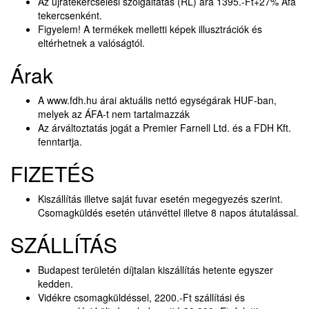
Az újratekercselési szolgáltatás (RL) ára 1395.-Ft+27% Áfa
tekercsenként.
Figyelem! A termékek melletti képek illusztrációk és
eltérhetnek a valóságtól.
Árak
A www.fdh.hu árai aktuális nettó egységárak HUF-ban,
melyek az ÁFA-t nem tartalmazzák
Az árváltoztatás jogát a Premier Farnell Ltd. és a FDH Kft.
fenntartja.
FIZETÉS
Kiszállítás illetve saját fuvar esetén megegyezés szerint.
Csomagküldés esetén utánvéttel illetve 8 napos átutalással.
SZÁLLÍTÁS
Budapest területén díjtalan kiszállítás hetente egyszer
kedden.
Vidékre csomagküldéssel, 2200.-Ft szállítási és