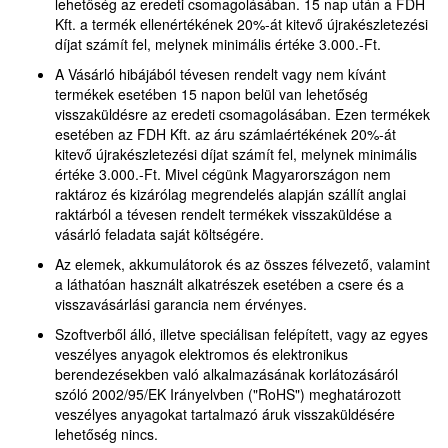
lehetőség az eredeti csomagolásában. 15 nap után a FDH
Kft. a termék ellenértékének 20%-át kitevő újrakészletezési
díjat számít fel, melynek minimális értéke 3.000.-Ft.
A Vásárló hibájából tévesen rendelt vagy nem kívánt
termékek esetében 15 napon belül van lehetőség
visszaküldésre az eredeti csomagolásában. Ezen termékek
esetében az FDH Kft. az áru számlaértékének 20%-át
kitevő újrakészletezési díjat számít fel, melynek minimális
értéke 3.000.-Ft. Mivel cégünk Magyarországon nem
raktároz és kizárólag megrendelés alapján szállít anglai
raktárból a tévesen rendelt termékek visszaküldése a
vásárló feladata saját költségére.
Az elemek, akkumulátorok és az összes félvezető, valamint
a láthatóan használt alkatrészek esetében a csere és a
visszavásárlási garancia nem érvényes.
Szoftverből álló, illetve speciálisan felépített, vagy az egyes
veszélyes anyagok elektromos és elektronikus
berendezésekben való alkalmazásának korlátozásáról
szóló 2002/95/EK Irányelvben ("RoHS") meghatározott
veszélyes anyagokat tartalmazó áruk visszaküldésére
lehetőség nincs.