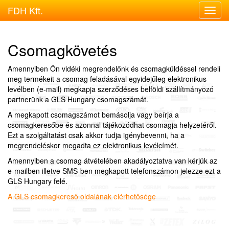
FDH Kft.
Menu
megje
Csomagkövetés
Amennyiben Ön vidéki megrendelőnk és csomagküldéssel rendeli
meg termékeit a csomag feladásával egyidejűleg elektronikus
levélben (e-mail) megkapja szerződéses belföldi szállítmányozó
partnerünk a GLS Hungary csomagszámát.
A megkapott csomagszámot bemásolja vagy beírja a
csomagkeresőbe és azonnal tájékozódhat csomagja helyzetéről.
Ezt a szolgáltatást csak akkor tudja igénybevenni, ha a
megrendeléskor megadta ez elektronikus levélcímét.
Amennyiben a csomag átvételében akadályoztatva van kérjük az
e-mailben illetve SMS-ben megkapott telefonszámon jelezze ezt a
GLS Hungary felé.
A GLS csomagkereső oldalának elérhetősége