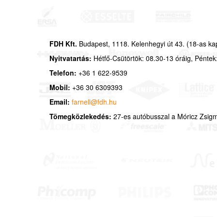
FDH Kft.
Budapest, 1118. Kelenhegyi út 43. (18-as k
Nyitvatartás:
Hétfő-Csütörtök: 08.30-13 óráig, Pénte
Telefon:
+36 1 622-9539
Mobil:
+36 30 6309393
Email:
farnell@fdh.hu
Tömegközlekedés:
27-es autóbusszal a Móricz Zsigm