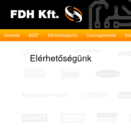
Keresés
ÁSZF
Elérhetőségeink
Csomagkövetés
Ko
Elérhetőségünk