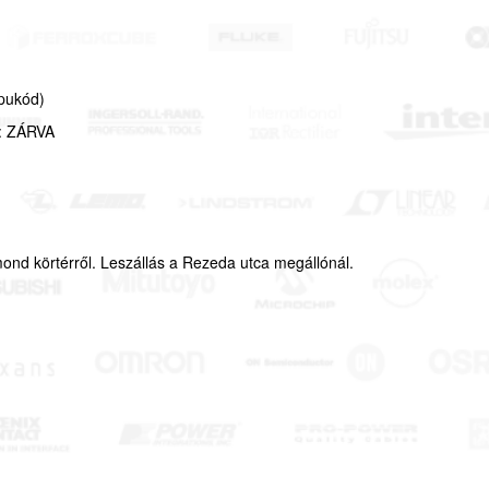
apukód)
k: ZÁRVA
ond körtérről. Leszállás a Rezeda utca megállónál.