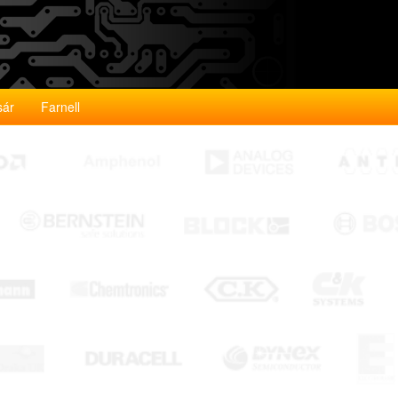
sár
Farnell